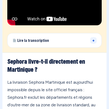
+
Lire la transcription
Vous vivez loin de la France… et vous avez des
achats qui dorment chez un proche en métropole,
Sephora livre-t-il directement en
ou des boutiques qui refusent de livrer à votre
Martinique ?
adresse ? On a exactement ce qu'il vous faut.
OONOC, c'est votre adresse personnelle en
La livraison Sephora Martinique est aujourd'hui
France métropolitaine. En 30 secondes, vous êtes
impossible depuis le site officiel français :
inscrit. Vous commandez sur n'importe quelle
Sephora.fr exclut les départements et régions
boutique au monde — Amazon, Zara, Temu, peu
d'outre-mer de sa zone de livraison standard, au
importe. On reçoit tout dans notre entrepôt, on