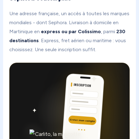
Une adresse française, un accès à toutes les marques
mondiales - dont Sephora. Livraison à domicile en
Martinique en
express ou par Colissimo
, parmi
230
destinations
. Express, fret aérien ou maritime : vous
choisissez. Une seule inscription suffit.
INSCRIPTION
Créer mon compte