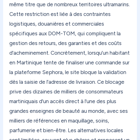
même titre que de nombreux territoires ultramarins.
regroupe vos achats, et on vous les envoie
Cette restriction est liée à des contraintes
directement où que vous soyez. Aux Antilles, en
logistiques, douanières et commerciales
Polynésie, au Canada, au Maroc, partout. Dès
12,40€ (frais de port, hors frais de traitement),
spécifiques aux DOM-TOM, qui compliquent la
avec des options express et économiques selon
gestion des retours, des garanties et des coûts
votre destination.
d'acheminement. Concrètement, lorsqu'un habitant
en Martinique tente de finaliser une commande sur
Et si vous avez des colis qui s'accumulent chez un
proche — famille, ami — qui n'a ni le temps ni
la plateforme Sephora, le site bloque la validation
l'envie de faire la queue en bureau de poste ?
dès la saisie de l'adresse de livraison. Ce blocage
Switch Mode est fait pour ça. Votre proche
prive des dizaines de milliers de consommateurs
dépose simplement dans un Mondial Relay, sans
martiniquais d'un accès direct à l'une des plus
avancer un centime. Et si vous résidez dans les
grandes enseignes de beauté au monde, avec ses
DOM, vous recevez votre colis sans taxe. Simple,
milliers de références en maquillage, soins,
rapide, sans déranger personne.
parfumerie et bien-être. Les alternatives locales
Chez OONOC, vous modulez votre réexpédition