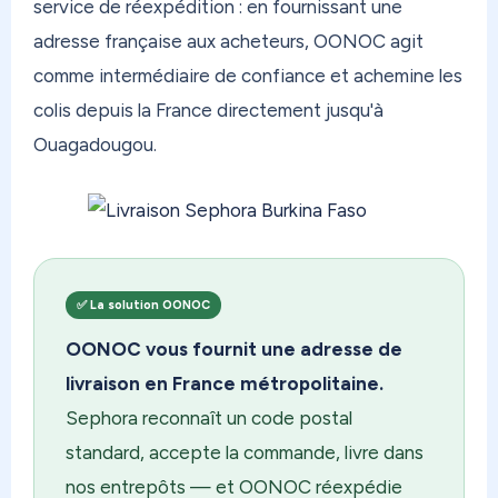
service de réexpédition : en fournissant une
colis avant le départ avec My Preview pour
expédier en toute sérénité. Et réglez vos droits
adresse française aux acheteurs, OONOC agit
de douane à l'avance avec EasyDuty — zéro
comme intermédiaire de confiance et achemine les
surprise à l'arrivée. Chaque option est là si vous en
colis depuis la France directement jusqu'à
avez besoin — rien d'obligatoire, tout est à la
Ouagadougou.
carte.
Depuis 2015, OONOC c'est l'expert de la
réexpédition de colis en Outre-mer et à
l'international. Des milliers de clients — DOM-
TOM, expatriés, particuliers et professionnels —
✅ La solution OONOC
nous font déjà confiance. Rejoignez-les sur
OONOC vous fournit une adresse de
oonoc.us. Inscription gratuite, adresse disponible
livraison en France métropolitaine.
immédiatement. À bientôt !
Sephora reconnaît un code postal
standard, accepte la commande, livre dans
nos entrepôts — et OONOC réexpédie