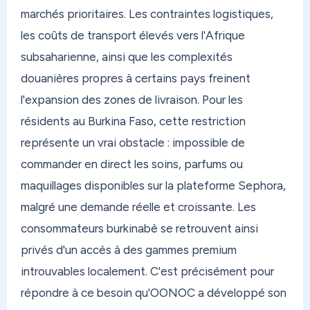
12,40€ (frais de port, hors frais de traitement),
marchés prioritaires. Les contraintes logistiques,
avec des options express et économiques selon
les coûts de transport élevés vers l'Afrique
votre destination.
subsaharienne, ainsi que les complexités
douanières propres à certains pays freinent
Et si vous avez des colis qui s'accumulent chez un
proche — famille, ami — qui n'a ni le temps ni
l'expansion des zones de livraison. Pour les
l'envie de faire la queue en bureau de poste ?
résidents au Burkina Faso, cette restriction
Switch Mode est fait pour ça. Votre proche
représente un vrai obstacle : impossible de
dépose simplement dans un Mondial Relay, sans
commander en direct les soins, parfums ou
avancer un centime. Et si vous résidez dans les
maquillages disponibles sur la plateforme Sephora,
DOM, vous recevez votre colis sans taxe. Simple,
malgré une demande réelle et croissante. Les
rapide, sans déranger personne.
consommateurs burkinabè se retrouvent ainsi
Chez OONOC, vous modulez votre réexpédition
privés d'un accès à des gammes premium
selon vos besoins. Besoin d'une réexpédition
introuvables localement. C'est précisément pour
prioritaire avec indemnisation en cas de casse ou
répondre à ce besoin qu'OONOC a développé son
de perte ? Activez Secure Plus. Prévisualisez vos