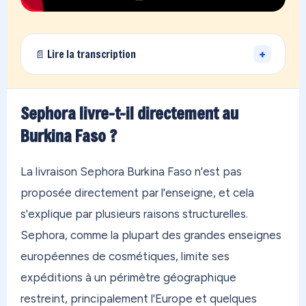
+
📄 Lire la transcription
Vous vivez loin de la France… et vous avez des
achats qui dorment chez un proche en métropole,
Sephora livre-t-il directement au
ou des boutiques qui refusent de livrer à votre
Burkina Faso ?
adresse ? On a exactement ce qu'il vous faut.
OONOC, c'est votre adresse personnelle en
La livraison Sephora Burkina Faso n'est pas
France métropolitaine. En 30 secondes, vous êtes
proposée directement par l'enseigne, et cela
inscrit. Vous commandez sur n'importe quelle
s'explique par plusieurs raisons structurelles.
boutique au monde — Amazon, Zara, Temu, peu
Sephora, comme la plupart des grandes enseignes
importe. On reçoit tout dans notre entrepôt, on
européennes de cosmétiques, limite ses
regroupe vos achats, et on vous les envoie
expéditions à un périmètre géographique
directement où que vous soyez. Aux Antilles, en
restreint, principalement l'Europe et quelques
Polynésie, au Canada, au Maroc, partout. Dès