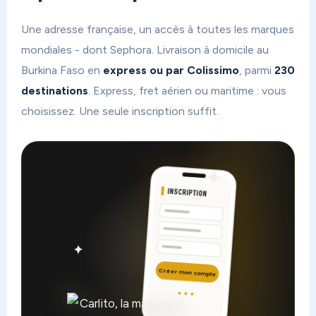
Une adresse française, un accès à toutes les marques
mondiales - dont Sephora. Livraison à domicile au
Burkina Faso en
express ou par Colissimo
, parmi
230
destinations
. Express, fret aérien ou maritime : vous
choisissez. Une seule inscription suffit.
INSCRIPTION
Créer mon compte