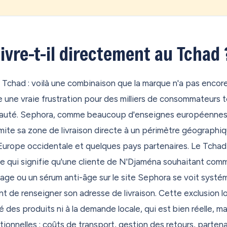
 qui refusent de livrer à votre adresse ? On a exactement ce qu'i
tre adresse personnelle en France métropolitaine. En 30 second
ommandez sur n'importe quelle boutique au monde — Amazon, Zar
ivre-t-il directement au Tchad 
it tout dans notre entrepôt, on regroupe vos achats, et on vous 
ue vous soyez. Aux Antilles, en Polynésie, au Canada, au Maroc, 
 Tchad : voilà une combinaison que la marque n'a pas encor
 port, hors frais de traitement), avec des options express et éco
e une vraie frustration pour des milliers de consommateurs 
n.
auté. Sephora, comme beaucoup d'enseignes européenne
des colis qui s'accumulent chez un proche — famille, ami — qui n'a
mite sa zone de livraison directe à un périmètre géographiqu
 la queue en bureau de poste ? Switch Mode est fait pour ça. Vot
'Europe occidentale et quelques pays partenaires. Le Tchad
un Mondial Relay, sans avancer un centime. Et si vous résidez d
 ce qui signifie qu'une cliente de N'Djaména souhaitant co
lis sans taxe. Simple, rapide, sans déranger personne.
lage ou un sérum anti-âge sur le site Sephora se voit syst
s modulez votre réexpédition selon vos besoins. Besoin d'une r
 de renseigner son adresse de livraison. Cette exclusion lo
 indemnisation en cas de casse ou de perte ? Activez Secure Plus. 
té des produits ni à la demande locale, qui est bien réelle, m
épart avec My Preview pour expédier en toute sérénité. Et réglez 
ionnelles : coûts de transport, gestion des retours, partena