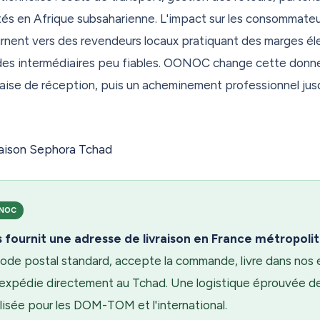
e avec EasyDuty — zéro surprise à l'arrivée. Chaque option est là
ités en Afrique subsaharienne. L'impact sur les consommate
bligatoire, tout est à la carte.
tournent vers des revendeurs locaux pratiquant des marges él
OC c'est l'expert de la réexpédition de colis en Outre-mer et à l'
es intermédiaires peu fiables. OONOC change cette donn
clients — DOM-TOM, expatriés, particuliers et professionnels — n
aise de réception, puis un acheminement professionnel jus
gnez-les sur oonoc.us. Inscription gratuite, adresse disponible i
ONOC
ournit une adresse de livraison en France métropolit
code postal standard, accepte la commande, livre dans nos
pédie directement au Tchad. Une logistique éprouvée de
lisée pour les DOM-TOM et l'international.