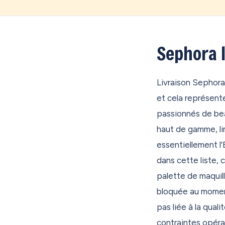
ou des boutiques
OONOC, c'est vo
inscrit. Vous c
Sephora l
importe. On reço
directement où q
Livraison Sephora
12,40€ (frais de
et cela représent
votre destinatio
passionnés de be
Et si vous avez 
haut de gamme, li
l'envie de faire
essentiellement l
simplement dans 
dans cette liste,
recevez votre co
palette de maquil
Chez OONOC, vou
bloquée au moment
prioritaire avec
pas liée à la quali
colis avant le d
contraintes opérat