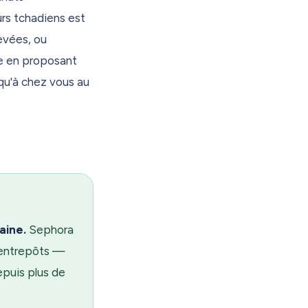
 si vous en avez
urs tchadiens est
evées, ou
international.
e en proposant
ous font déjà
qu'à chez vous au
mmédiatement. À
aine.
Sephora
 entrepôts —
puis plus de