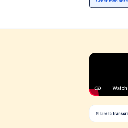
Créer mon adr
📄 Lire la transcr
Vous vivez loin 