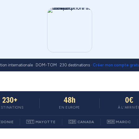
tion internationale · DOM-TOM · 230 destinations ·
Créer mon compte grat
230+
48h
0€
ESTINATIONS
EN EUROPE
À L'ARRIVÉ
E
🇾🇹 MAYOTTE
🇨🇦 CANADA
🇲🇦 MAROC
🌍 