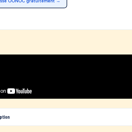
esse OONOC gratuitement →
iption
de la France… et vous avez des achats qui dorment chez un proch