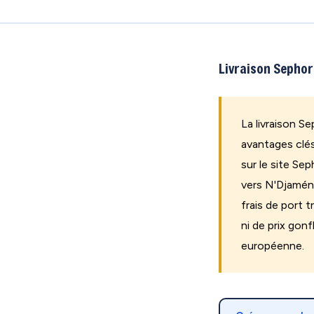
Livraison Sephora
La livraison S
avantages clés
sur le site Se
vers N'Djaména
frais de port 
ni de prix go
européenne.