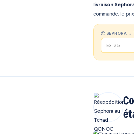
livraison Sephor
commande, le prix
📦 SEPHORA → 
Co
ét