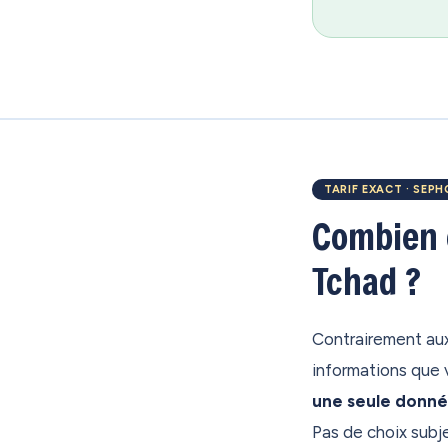
TARIF EXACT · SEP
Combien c
Tchad ?
Contrairement aux
informations que 
une seule donnée
Pas de choix subj