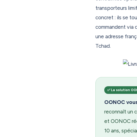
douane à l'avanc
transporteurs lim
besoin — rien d'o
concret : ils se 
Depuis 2015, OON
commandent via d
Des milliers de 
une adresse franç
confiance. Rejoi
Tchad.
bientôt !
✅ La solution O
OONOC vous f
reconnaît un 
et OONOC réex
10 ans, spécia