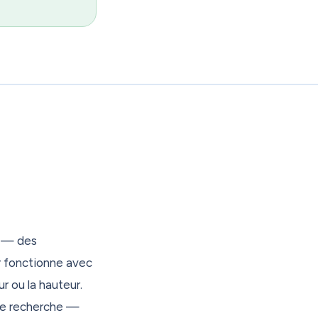
 — des
r fonctionne avec
ur ou la hauteur.
tre recherche —