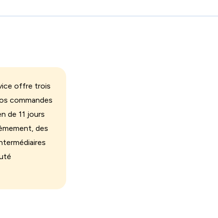
ice offre trois
r vos commandes
en de 11 jours
sièmement, des
intermédiaires
auté