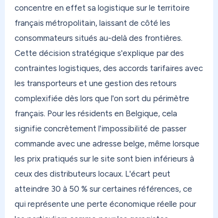
concentre en effet sa logistique sur le territoire
directement où que vous soyez. Aux Antilles, en
français métropolitain, laissant de côté les
Polynésie, au Canada, au Maroc, partout. Dès
12,40€ (frais de port, hors frais de traitement),
consommateurs situés au-delà des frontières.
avec des options express et économiques selon
Cette décision stratégique s'explique par des
votre destination.
contraintes logistiques, des accords tarifaires avec
les transporteurs et une gestion des retours
Et si vous avez des colis qui s'accumulent chez un
proche — famille, ami — qui n'a ni le temps ni
complexifiée dès lors que l'on sort du périmètre
l'envie de faire la queue en bureau de poste ?
français. Pour les résidents en Belgique, cela
Switch Mode est fait pour ça. Votre proche
signifie concrètement l'impossibilité de passer
dépose simplement dans un Mondial Relay, sans
commande avec une adresse belge, même lorsque
avancer un centime. Et si vous résidez dans les
les prix pratiqués sur le site sont bien inférieurs à
DOM, vous recevez votre colis sans taxe. Simple,
ceux des distributeurs locaux. L'écart peut
rapide, sans déranger personne.
atteindre 30 à 50 % sur certaines références, ce
Chez OONOC, vous modulez votre réexpédition
qui représente une perte économique réelle pour
selon vos besoins. Besoin d'une réexpédition