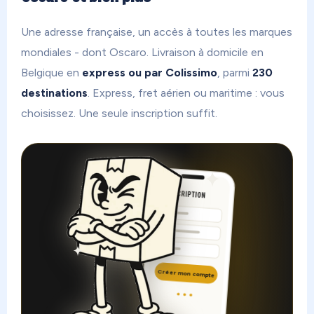
Une adresse française, un accès à toutes les marques
mondiales - dont Oscaro. Livraison à domicile en
Belgique en
express ou par Colissimo
, parmi
230
destinations
. Express, fret aérien ou maritime : vous
choisissez. Une seule inscription suffit.
INSCRIPTION
Créer mon compte