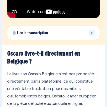
+
Lire la transcription
Vous vivez loin de la France… et vous avez des
achats qui dorment chez un proche en métropole,
Oscaro livre-t-il directement en
ou des boutiques qui refusent de livrer à votre
Belgique ?
adresse ? On a exactement ce qu'il vous faut.
OONOC, c'est votre adresse personnelle en
La livraison Oscaro Belgique n'est pas proposée
France métropolitaine. En 30 secondes, vous êtes
directement par la plateforme, ce qui constitue
inscrit. Vous commandez sur n'importe quelle
une véritable frustration pour des milliers
boutique au monde — Amazon, Zara, Temu, peu
d'automobilistes belges. Oscaro, leader européen
importe. On reçoit tout dans notre entrepôt, on
de la pièce détachée automobile en ligne,
regroupe vos achats, et on vous les envoie