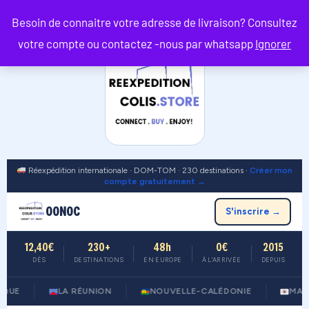
Besoin de connaitre votre adresse de livraison? Consultez
votre compte ou contactez -nous par whatsapp
Ignorer
Réexpédition internationale · DOM-TOM · 230 destinations ·
Créer mon
compte gratuitement →
OONOC
S'inscrire →
12,40€
230+
48h
0€
2015
DÈS
DESTINATIONS
EN EUROPE
À L'ARRIVÉE
DEPUIS
LA RÉUNION
NOUVELLE-CALÉDONIE
MAYOTTE