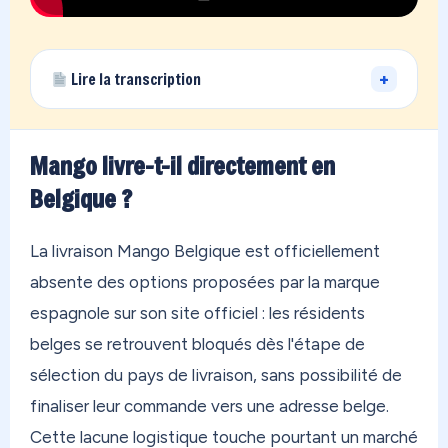
+
Lire la transcription
Vous vivez loin de la France… et vous avez des
achats qui dorment chez un proche en métropole,
Mango livre-t-il directement en
ou des boutiques qui refusent de livrer à votre
Belgique ?
adresse ? On a exactement ce qu'il vous faut.
OONOC, c'est votre adresse personnelle en
La livraison Mango Belgique est officiellement
France métropolitaine. En 30 secondes, vous êtes
absente des options proposées par la marque
inscrit. Vous commandez sur n'importe quelle
espagnole sur son site officiel : les résidents
boutique au monde — Amazon, Zara, Temu, peu
belges se retrouvent bloqués dès l'étape de
importe. On reçoit tout dans notre entrepôt, on
sélection du pays de livraison, sans possibilité de
regroupe vos achats, et on vous les envoie
finaliser leur commande vers une adresse belge.
directement où que vous soyez. Aux Antilles, en
Cette lacune logistique touche pourtant un marché
Polynésie, au Canada, au Maroc, partout. Dès