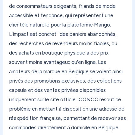
12,40€ (frais de port, hors frais de traitement),
de consommateurs exigeants, friands de mode
avec des options express et économiques selon
accessible et tendance, qui représentent une
votre destination.
clientèle naturelle pour la plateforme Mango.
L'impact est concret : des paniers abandonnés,
Et si vous avez des colis qui s'accumulent chez un
proche — famille, ami — qui n'a ni le temps ni
des recherches de revendeurs moins fiables, ou
l'envie de faire la queue en bureau de poste ?
des achats en boutique physique à des prix
Switch Mode est fait pour ça. Votre proche
souvent moins avantageux qu'en ligne. Les
dépose simplement dans un Mondial Relay, sans
amateurs de la marque en Belgique se voient ainsi
avancer un centime. Et si vous résidez dans les
privés des promotions exclusives, des collections
DOM, vous recevez votre colis sans taxe. Simple,
capsule et des ventes privées disponibles
rapide, sans déranger personne.
uniquement sur le site officiel. OONOC résout ce
Chez OONOC, vous modulez votre réexpédition
problème en mettant à disposition une adresse de
selon vos besoins. Besoin d'une réexpédition
réexpédition française, permettant de recevoir ses
prioritaire avec indemnisation en cas de casse ou
commandes directement à domicile en Belgique,
de perte ? Activez Secure Plus. Prévisualisez vos