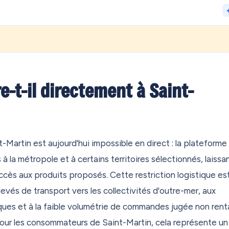
et vous avez des achats qui dorment chez un proche en métropole
e livrer à votre adresse ? On a exactement ce qu'il vous faut.
sonnelle en France métropolitaine. En 30 secondes, vous êtes
'importe quelle boutique au monde — Amazon, Zara, Temu, peu
e-t-il directement à Saint-
tre entrepôt, on regroupe vos achats, et on vous les envoie
Aux Antilles, en Polynésie, au Canada, au Maroc, partout. Dès
is de traitement), avec des options express et économiques selon
-Martin est aujourd'hui impossible en direct : la plateforme
 à la métropole et à certains territoires sélectionnés, laissa
'accumulent chez un proche — famille, ami — qui n'a ni le temps ni
ccès aux produits proposés. Cette restriction logistique es
ureau de poste ? Switch Mode est fait pour ça. Votre proche dépo
ay, sans avancer un centime. Et si vous résidez dans les DOM, vo
evés de transport vers les collectivités d'outre-mer, aux
Simple, rapide, sans déranger personne.
ques et à la faible volumétrie de commandes jugée non rent
 Pour les consommateurs de Saint-Martin, cela représente un
e réexpédition selon vos besoins. Besoin d'une réexpédition