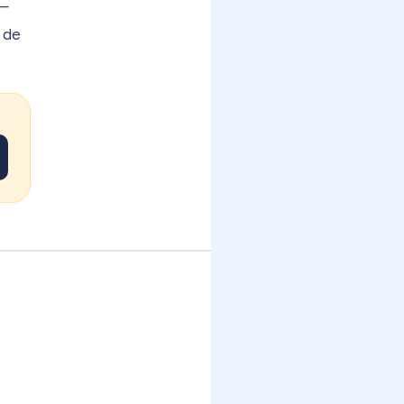
 —
 de