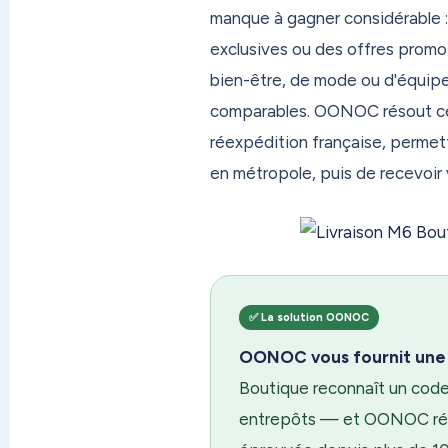
manque à gagner considérable : 
prioritaire avec indemnisation 
colis avant le départ avec My P
exclusives ou des offres promot
douane à l'avance avec EasyDuty
bien-être, de mode ou d'équipe
besoin — rien d'obligatoire, tout
comparables. OONOC résout ce 
réexpédition française, perme
Depuis 2015, OONOC c'est l'expe
en métropole, puis de recevoir 
Des milliers de clients — DOM-
confiance. Rejoignez-les sur oo
bientôt !
✅ La solution OONOC
OONOC vous fournit une a
Boutique reconnaît un code
entrepôts — et OONOC réex