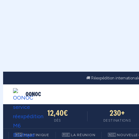
🚚 Réexpédition internationa
OONOC
12,40€
230+
DÈS
DESTINATIONS
🇲🇶 MARTINIQUE
🇷🇪 LA RÉUNION
🇳🇨 NOUVELLE-CALÉ