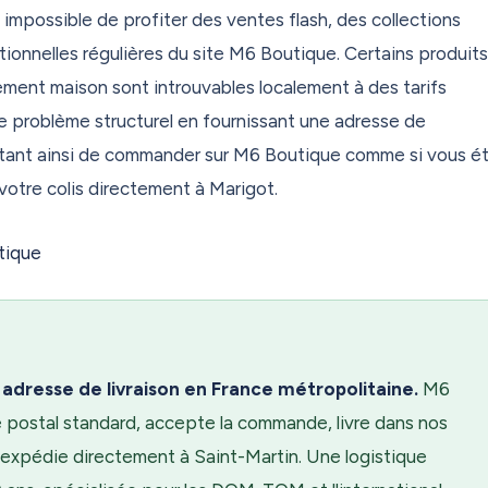
impossible de profiter des ventes flash, des collections
en cas de casse ou de perte ? Activez Secure Plus. Prévisualisez v
review pour expédier en toute sérénité. Et réglez vos droits de
ionnelles régulières du site M6 Boutique. Certains produit
 — zéro surprise à l'arrivée. Chaque option est là si vous en ave
ment maison sont introuvables localement à des tarifs
 est à la carte.
problème structurel en fournissant une adresse de
ttant ainsi de commander sur M6 Boutique comme si vous é
rt de la réexpédition de colis en Outre-mer et à l'international.
votre colis directement à Marigot.
TOM, expatriés, particuliers et professionnels — nous font déjà
noc.us. Inscription gratuite, adresse disponible immédiatement. À
dresse de livraison en France métropolitaine.
M6
 postal standard, accepte la commande, livre dans nos
pédie directement à Saint-Martin. Une logistique