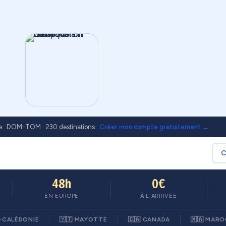
le · DOM-TOM · 230 destinations ·
Créer mon compte gratuitement →
C
48h
0€
EN EUROPE
À L'ARRIVÉE
DONIE
🇾🇹 MAYOTTE
🇨🇦 CANADA
🇲🇦 MAROC