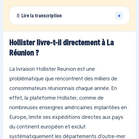
+
📄 Lire la transcription
Vous vivez loin de la France… et vous avez des
achats qui dorment chez un proche en métropole,
Hollister livre-t-il directement à La
ou des boutiques qui refusent de livrer à votre
Réunion ?
adresse ? On a exactement ce qu'il vous faut.
OONOC, c'est votre adresse personnelle en
La livraison Hollister Reunion est une
France métropolitaine. En 30 secondes, vous êtes
problématique que rencontrent des milliers de
inscrit. Vous commandez sur n'importe quelle
consommateurs réunionnais chaque année. En
boutique au monde — Amazon, Zara, Temu, peu
effet, la plateforme Hollister, comme de
importe. On reçoit tout dans notre entrepôt, on
nombreuses enseignes américaines implantées en
regroupe vos achats, et on vous les envoie
Europe, limite ses expéditions directes aux pays
directement où que vous soyez. Aux Antilles, en
du continent européen et exclut
Polynésie, au Canada, au Maroc, partout. Dès
12,40€ (frais de port, hors frais de traitement),
systématiquement les départements d'outre-mer