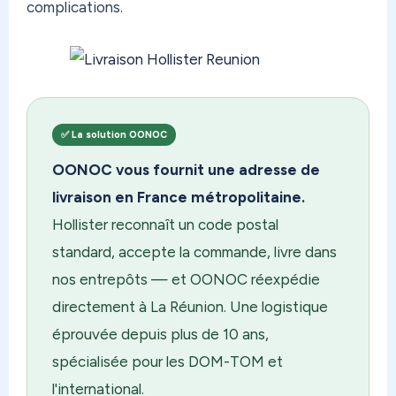
expédier en toute sérénité. Et réglez vos droits
complications.
de douane à l'avance avec EasyDuty — zéro
surprise à l'arrivée. Chaque option est là si vous en
avez besoin — rien d'obligatoire, tout est à la
carte.
✅ La solution OONOC
Depuis 2015, OONOC c'est l'expert de la
réexpédition de colis en Outre-mer et à
OONOC vous fournit une adresse de
l'international. Des milliers de clients — DOM-
livraison en France métropolitaine.
TOM, expatriés, particuliers et professionnels —
Hollister reconnaît un code postal
nous font déjà confiance. Rejoignez-les sur
standard, accepte la commande, livre dans
oonoc.us. Inscription gratuite, adresse disponible
nos entrepôts — et OONOC réexpédie
immédiatement. À bientôt !
directement à La Réunion. Une logistique
éprouvée depuis plus de 10 ans,
spécialisée pour les DOM-TOM et
l'international.