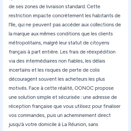
avec des options express et économiques selon
de ses zones de livraison standard. Cette
votre destination.
restriction impacte concrètement les habitants de
l'île, qui ne peuvent pas accéder aux collections de
Et si vous avez des colis qui s'accumulent chez un
proche — famille, ami — qui n'a ni le temps ni
la marque aux mêmes conditions que les clients
l'envie de faire la queue en bureau de poste ?
métropolitains, malgré leur statut de citoyens
Switch Mode est fait pour ça. Votre proche
français à part entière. Les frais de réexpédition
dépose simplement dans un Mondial Relay, sans
via des intermédiaires non fiables, les délais
avancer un centime. Et si vous résidez dans les
incertains et les risques de perte de colis
DOM, vous recevez votre colis sans taxe. Simple,
découragent souvent les acheteurs les plus
rapide, sans déranger personne.
motivés. Face à cette réalité, OONOC propose
Chez OONOC, vous modulez votre réexpédition
une solution simple et sécurisée : une adresse de
selon vos besoins. Besoin d'une réexpédition
réception française que vous utilisez pour finaliser
prioritaire avec indemnisation en cas de casse ou
vos commandes, puis un acheminement direct
de perte ? Activez Secure Plus. Prévisualisez vos
jusqu'à votre domicile à La Réunion, sans
colis avant le départ avec My Preview pour