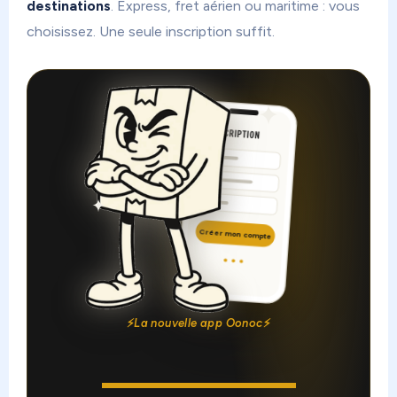
destinations
. Express, fret aérien ou maritime : vous
choisissez. Une seule inscription suffit.
INSCRIPTION
Créer mon compte
⚡
La nouvelle app Oonoc
⚡