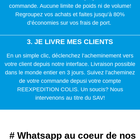
commande. Aucune limite de poids ni de volume!
Regroupez vos achats et faites jusqu’à 80%
d’économies sur vos frais de port.
3. JE LIVRE MES CLIENTS
En un simple clic, déclenchez l’acheminement vers
votre client depuis notre interface. Livraison possible
dans le monde entier en 3 jours. Suivez l’acheminez
de votre commande depusi votre compte
REEXPEDITION COLIS. Un soucis? Nous
intervenons au titre du SAV!
# Whatsapp au coeur de nos