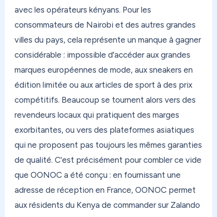
12,40€ (frais de port, hors frais de traitement),
avec les opérateurs kényans. Pour les
avec des options express et économiques selon
consommateurs de Nairobi et des autres grandes
votre destination.
villes du pays, cela représente un manque à gagner
considérable : impossible d'accéder aux grandes
Et si vous avez des colis qui s'accumulent chez un
proche — famille, ami — qui n'a ni le temps ni
marques européennes de mode, aux sneakers en
l'envie de faire la queue en bureau de poste ?
édition limitée ou aux articles de sport à des prix
Switch Mode est fait pour ça. Votre proche
compétitifs. Beaucoup se tournent alors vers des
dépose simplement dans un Mondial Relay, sans
revendeurs locaux qui pratiquent des marges
avancer un centime. Et si vous résidez dans les
exorbitantes, ou vers des plateformes asiatiques
DOM, vous recevez votre colis sans taxe. Simple,
qui ne proposent pas toujours les mêmes garanties
rapide, sans déranger personne.
de qualité. C'est précisément pour combler ce vide
Chez OONOC, vous modulez votre réexpédition
que OONOC a été conçu : en fournissant une
selon vos besoins. Besoin d'une réexpédition
adresse de réception en France, OONOC permet
prioritaire avec indemnisation en cas de casse ou
aux résidents du Kenya de commander sur Zalando
de perte ? Activez Secure Plus. Prévisualisez vos