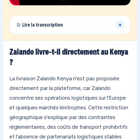
+
Lire la transcription
Vous vivez loin de la France… et vous avez des
achats qui dorment chez un proche en métropole,
Zalando livre-t-il directement au Kenya
ou des boutiques qui refusent de livrer à votre
?
adresse ? On a exactement ce qu'il vous faut.
OONOC, c'est votre adresse personnelle en
La livraison Zalando Kenya n'est pas proposée
France métropolitaine. En 30 secondes, vous êtes
directement par la plateforme, car Zalando
inscrit. Vous commandez sur n'importe quelle
concentre ses opérations logistiques sur l'Europe
boutique au monde — Amazon, Zara, Temu, peu
et quelques marchés limitrophes. Cette restriction
importe. On reçoit tout dans notre entrepôt, on
géographique s'explique par des contraintes
regroupe vos achats, et on vous les envoie
réglementaires, des coûts de transport prohibitifs
directement où que vous soyez. Aux Antilles, en
et l'absence de partenariats logistiques stables
Polynésie, au Canada, au Maroc, partout. Dès