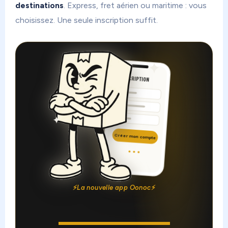
destinations
. Express, fret aérien ou maritime : vous
choisissez. Une seule inscription suffit.
INSCRIPTION
Créer mon compte
⚡
La nouvelle app Oonoc
⚡