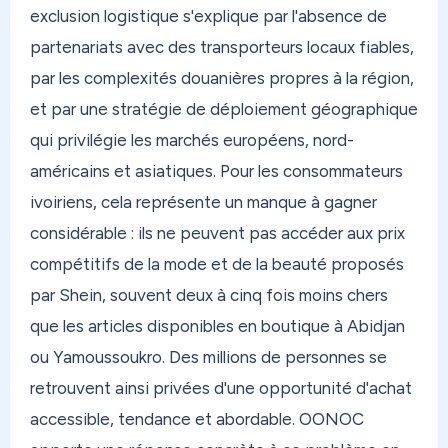
exclusion logistique s'explique par l'absence de
directement où que vous soyez. Aux Antilles, en
partenariats avec des transporteurs locaux fiables,
Polynésie, au Canada, au Maroc, partout. Dès
12,40€ (frais de port, hors frais de traitement),
par les complexités douanières propres à la région,
avec des options express et économiques selon
et par une stratégie de déploiement géographique
votre destination.
qui privilégie les marchés européens, nord-
américains et asiatiques. Pour les consommateurs
Et si vous avez des colis qui s'accumulent chez un
proche — famille, ami — qui n'a ni le temps ni
ivoiriens, cela représente un manque à gagner
l'envie de faire la queue en bureau de poste ?
considérable : ils ne peuvent pas accéder aux prix
Switch Mode est fait pour ça. Votre proche
compétitifs de la mode et de la beauté proposés
dépose simplement dans un Mondial Relay, sans
par Shein, souvent deux à cinq fois moins chers
avancer un centime. Et si vous résidez dans les
que les articles disponibles en boutique à Abidjan
DOM, vous recevez votre colis sans taxe. Simple,
ou Yamoussoukro. Des millions de personnes se
rapide, sans déranger personne.
retrouvent ainsi privées d'une opportunité d'achat
Chez OONOC, vous modulez votre réexpédition
accessible, tendance et abordable. OONOC
selon vos besoins. Besoin d'une réexpédition