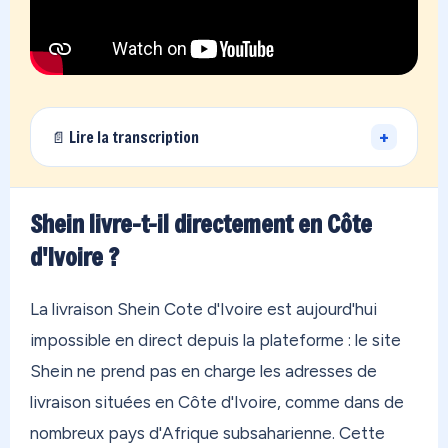
+
📄 Lire la transcription
Vous vivez loin de la France… et vous avez des
achats qui dorment chez un proche en métropole,
Shein livre-t-il directement en Côte
ou des boutiques qui refusent de livrer à votre
d'Ivoire ?
adresse ? On a exactement ce qu'il vous faut.
OONOC, c'est votre adresse personnelle en
La livraison Shein Cote d'Ivoire est aujourd'hui
France métropolitaine. En 30 secondes, vous êtes
impossible en direct depuis la plateforme : le site
inscrit. Vous commandez sur n'importe quelle
Shein ne prend pas en charge les adresses de
boutique au monde — Amazon, Zara, Temu, peu
livraison situées en Côte d'Ivoire, comme dans de
importe. On reçoit tout dans notre entrepôt, on
nombreux pays d'Afrique subsaharienne. Cette
regroupe vos achats, et on vous les envoie