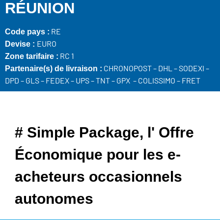
RÉUNION
RE
Code pays :
EURO
Devise :
RC 1
Zone tarifaire :
CHRONOPOST – DHL – SODEXI –
Partenaire(s) de livraison :
DPD – GLS – FEDEX – UPS – TNT – GPX – COLISSIMO – FRET
# Simple Package, l' Offre
Économique pour les e-
acheteurs occasionnels
autonomes