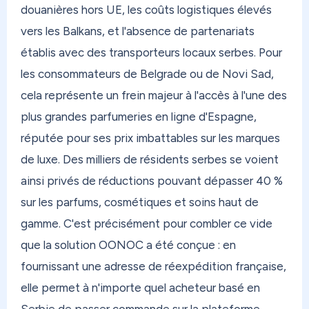
douanières hors UE, les coûts logistiques élevés
directement où que vous soyez. Aux Antilles, en
vers les Balkans, et l'absence de partenariats
Polynésie, au Canada, au Maroc, partout. Dès
12,40€ (frais de port, hors frais de traitement),
établis avec des transporteurs locaux serbes. Pour
avec des options express et économiques selon
les consommateurs de Belgrade ou de Novi Sad,
votre destination.
cela représente un frein majeur à l'accès à l'une des
plus grandes parfumeries en ligne d'Espagne,
Et si vous avez des colis qui s'accumulent chez un
réputée pour ses prix imbattables sur les marques
proche — famille, ami — qui n'a ni le temps ni
l'envie de faire la queue en bureau de poste ?
de luxe. Des milliers de résidents serbes se voient
Switch Mode est fait pour ça. Votre proche
ainsi privés de réductions pouvant dépasser 40 %
dépose simplement dans un Mondial Relay, sans
sur les parfums, cosmétiques et soins haut de
avancer un centime. Et si vous résidez dans les
gamme. C'est précisément pour combler ce vide
DOM, vous recevez votre colis sans taxe. Simple,
que la solution OONOC a été conçue : en
rapide, sans déranger personne.
fournissant une adresse de réexpédition française,
Chez OONOC, vous modulez votre réexpédition
elle permet à n'importe quel acheteur basé en
selon vos besoins. Besoin d'une réexpédition