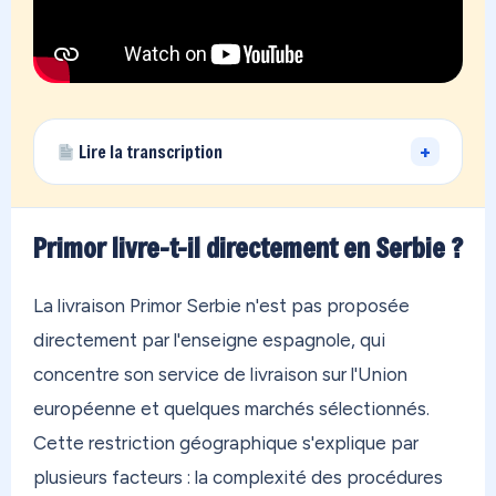
+
Lire la transcription
Vous vivez loin de la France… et vous avez des
achats qui dorment chez un proche en métropole,
Primor livre-t-il directement en Serbie ?
ou des boutiques qui refusent de livrer à votre
adresse ? On a exactement ce qu'il vous faut.
La livraison Primor Serbie n'est pas proposée
OONOC, c'est votre adresse personnelle en
directement par l'enseigne espagnole, qui
France métropolitaine. En 30 secondes, vous êtes
concentre son service de livraison sur l'Union
inscrit. Vous commandez sur n'importe quelle
européenne et quelques marchés sélectionnés.
boutique au monde — Amazon, Zara, Temu, peu
Cette restriction géographique s'explique par
importe. On reçoit tout dans notre entrepôt, on
plusieurs facteurs : la complexité des procédures
regroupe vos achats, et on vous les envoie